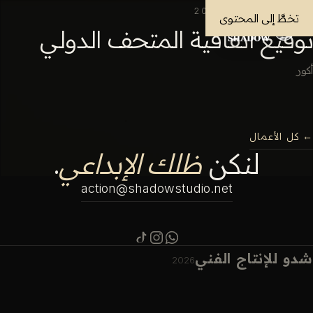
الأفلام الوثائقية
· 2025
تخطَّ إلى المحتوى
توقيع اتفاقية المتحف الدولي
أكور
← كل الأعمال
لنكن
ظلك الإبداعي
.
action@shadowstudio.net
شدو للإنتاج الفني
2026