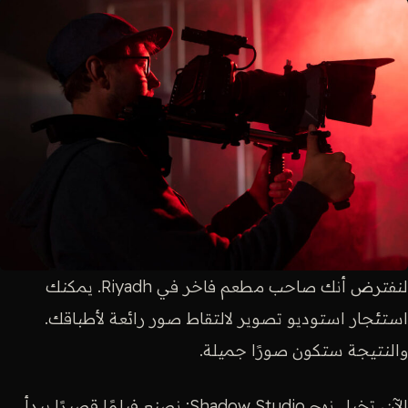
لنفترض أنك صاحب مطعم فاخر في Riyadh. يمكنك
استئجار استوديو تصوير لالتقاط صور رائعة لأطباقك.
والنتيجة ستكون صورًا جميلة.
الآن، تخيل نهج Shadow Studio: نصنع فيلمًا قصيرًا يبدأ