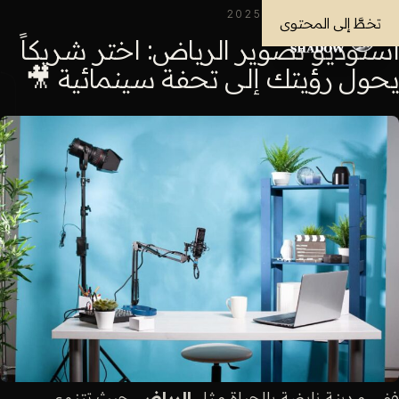
المدونة
· 17 سبتمبر 2025
تخطَّ إلى المحتوى
استوديو تصوير الرياض: اختر شريكاً
يحول رؤيتك إلى تحفة سينمائية 🎥
ففي مدينة نابضة بالحياة مثل
الرياض
، حيث تتنوع