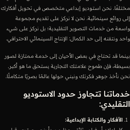
مختلفًا. نحن استوديو إبداعي متخصص في تحويل أفكارك
إلى روائع سينمائية. نحن لا نركز على تقديم مجموعة
واسعة من خدمات التصوير التقليدية؛ بل نركز على شيء
واحد ونتقنه إلى حد الكمال: الإنتاج السينمائي الاحترافي.
بينما قد تحتاج في بعض الأحيان إلى خدمة ممتازة لصور
بسيطة، فإن طموح علامتك التجارية يستحق ما هو أكبر.
نحن نأخذ جوهر فكرتك ونبني حولها عالمًا بصريًا متكاملًا.
خدماتنا تتجاوز حدود الاستوديو
التقليدي:
الأفكار والكتابة الإبداعية:
كل إعلان أو فيلم وثائقي عظيم يبدأ بنص عبقري. قبل