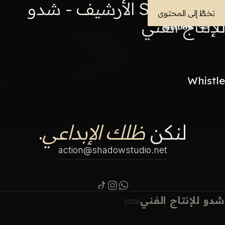
Short Films الأرشيف - شدو
تخطَّ إلى المحتوى
للإنتاج الفني
Whistle
لنكن
ظلك الإبداعي
.
action@shadowstudio.net
شدو للإنتاج الفني
2026