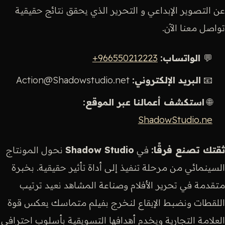
عن التصوير الإبداعي و التحرير الذي يحقق نتائج حقيقية
تواصل معنا الآن.
💬
الواتساب:
966550212223+
📧
البريد الإلكتروني:
Action@Shadowstudio.net
🌐
استكشف أعمالنا عبر الموقع:
ShadowStudio.ne
ثقتك تصنع فرقًا:
في
Shadow Studio
نحول المونتاج
السينمائي من مرحلة تنفيذ إلى أداة تأثير حقيقية. بخبرة
متقدمة في تحرير الأفلام وصناعة المشاهد نعيد ترتيب
اللقطات ونضبط الإيقاع لنخرج بفيلم متماسك يعكس قوة
العلامة التجارية ويخدم أهدافها التسويقية بأسلوب احترافي